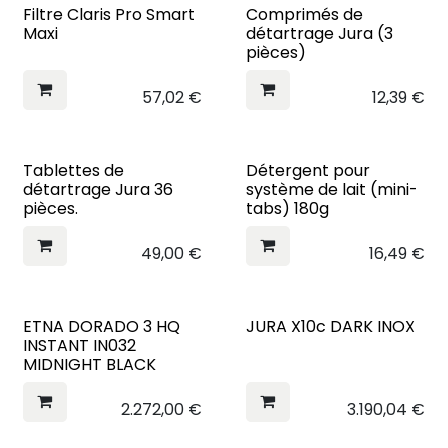
Filtre Claris Pro Smart
Comprimés de
Maxi
détartrage Jura (3
pièces)
57,02
€
12,39
€
Tablettes de
Détergent pour
détartrage Jura 36
système de lait (mini-
pièces.
tabs) 180g
49,00
€
16,49
€
ETNA DORADO 3 HQ
JURA X10c DARK INOX
INSTANT IN032
MIDNIGHT BLACK
2.272,00
€
3.190,04
€