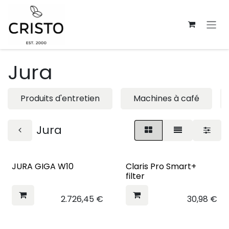
Se rendre au contenu
Jura
Produits d'entretien
Machines à café
Jura
JURA GIGA W10
Claris Pro Smart+
filter
2.726,45
€
30,98
€