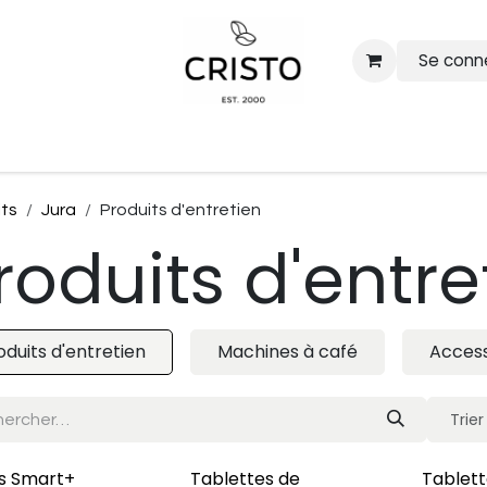
Se conn
 cafés
Solutions pour entreprises
Barista pour evenemen
its
Jura
Produits d'entretien
roduits d'entre
oduits d'entretien
Machines à café
Access
Trier
is Smart+
Tablettes de
Tablett