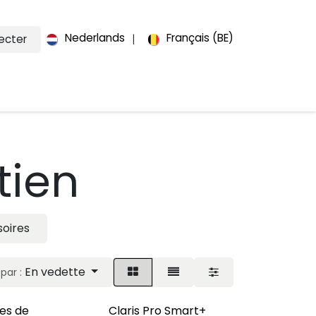
Nederlands
Français (BE)
ecter
|
ts
À propos de nous
Contact
tien
oires
En vedette
 par :
es de
Claris Pro Smart+