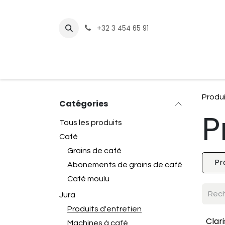
Se rendre au contenu
+32 3 454 65 91
Page d'accueil
Boutique
Nos
Produ
Catégories
P
Tous les produits
Café
Grains de café
Pr
Abonements de grains de café
Café moulu
Jura
Produits d'entretien
Clar
Machines à café