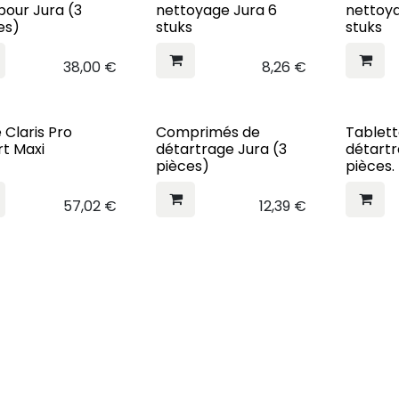
 pour Jura (3
nettoyage Jura 6
nettoy
es)
stuks
stuks
38,00
€
8,26
€
e Claris Pro
Comprimés de
Tablett
t Maxi
détartrage Jura (3
détartr
pièces)
pièces.
57,02
€
12,39
€