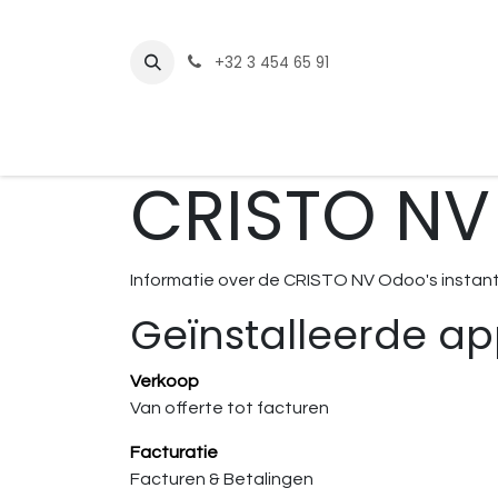
Overslaan naar inhoud
+32 3 454 65 91
​Home
Shop
CRISTO NV
Informatie over de CRISTO NV Odoo's instant
Geïnstalleerde app
Verkoop
Van offerte tot facturen
Facturatie
Facturen & Betalingen