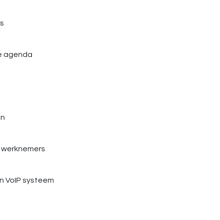
rs
je agenda
en
e werknemers
n VoIP systeem