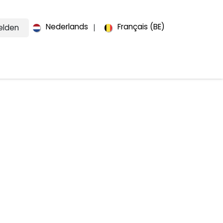
Nederlands
Français (BE)
lden
|
ut us
Contact