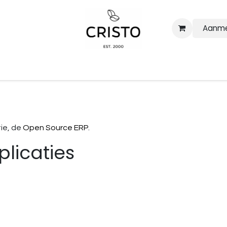
Aanme
Our coffees
Business solutions
Barista voor events
Abo
ie, de
Open Source ERP
.
licaties