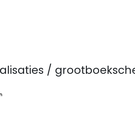
kalisaties / grootboeksc
n