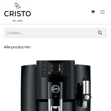
Overslaan naar inhoud
Alle producten