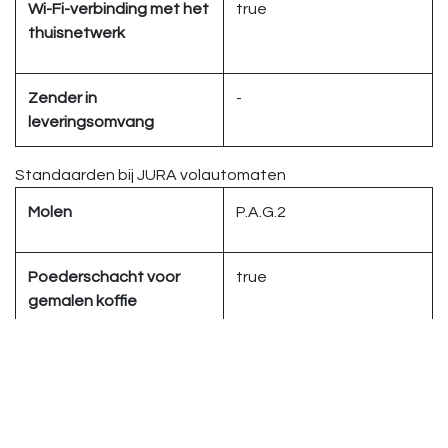
Wi-Fi-verbinding met het
true
thuisnetwerk
Zender in
-
leveringsomvang
Standaarden bij JURA volautomaten
Molen
P.A.G.2
Poederschacht voor
true
gemalen koffie
Lungo-functie
true
Pulserend
true
extractieproces (P.E.P.®)