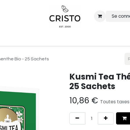
Se conn
 cafés
Solutions pour entreprises
Barista pour evenemen
menthe Bio - 25 Sachets
Kusmi Tea Thé 
25 Sachets
10,86
€
Toutes taxes