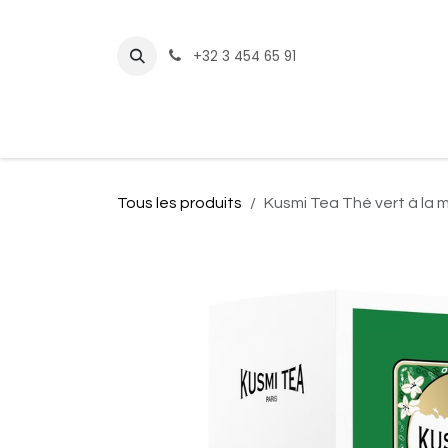
Se rendre au contenu
+32 3 454 65 91
Page d'accueil
Boutique
Nos
Tous les produits
Kusmi Tea Thé vert à la 