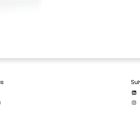
us
Su
‬