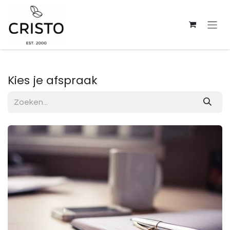
Overslaan naar inhoud
Kies je afspraak