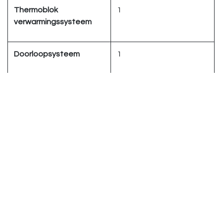
Thermoblok
1
verwarmingssysteem
Doorloopsysteem
1
Aroma-beschermdeksel
true
Actieve bonenbewaking
true
Bedienings- en programmeerstandaarden
Display
3,5" kleurendisplay met
toetsen
Individueel te
true