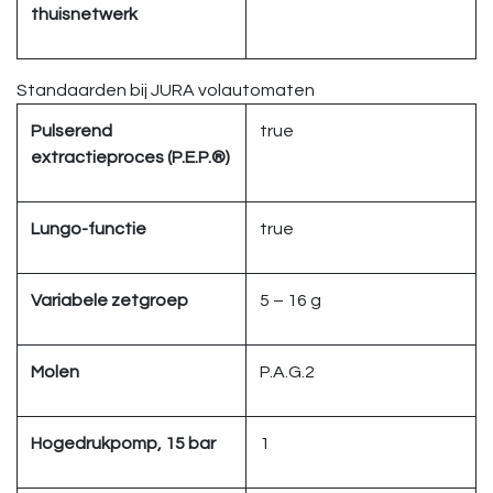
thuisnetwerk
Standaarden bij JURA volautomaten
Pulserend
true
extractieproces (P.E.P.®)
Lungo-functie
true
Variabele zetgroep
5 – 16 g
Molen
P.A.G.2
Hogedrukpomp, 15 bar
1