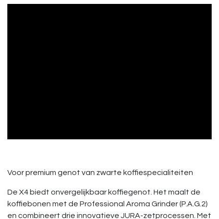
Voor premium genot van zwarte koffiespecialiteiten
De X4 biedt onvergelijkbaar koffiegenot. Het maalt de
koffiebonen met de Professional Aroma Grinder (P.A.G.2)
en combineert drie innovatieve JURA-zetprocessen. Met