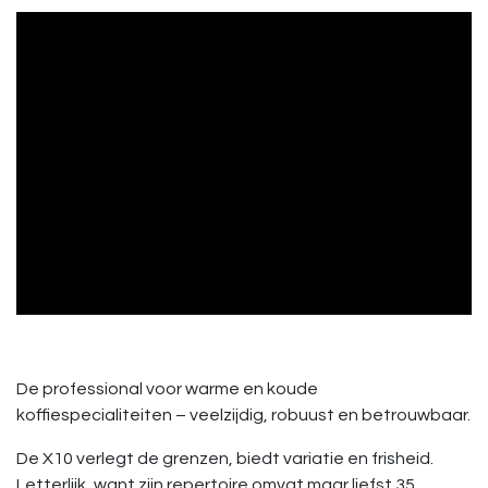
De professional voor warme en koude
koffiespecialiteiten – veelzijdig, robuust en betrouwbaar.
De X10 verlegt de grenzen, biedt variatie en frisheid.
Letterlijk, want zijn repertoire omvat maar liefst 35