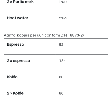
2 × Portie melk
true
Heet water
true
Aantal kopjes per uur (conform DIN 18873-2)
Espresso
92
2 x espresso
134
Koffie
68
2 × Koffie
80
Cappuccino
72