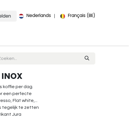
Nederlands
Français (BE)
lden
|
ut us
Contact
 INOX
 koffie per dag.
or een perfecte
sso, Flat white,...
s tegelijk te zetten
rikant Jura