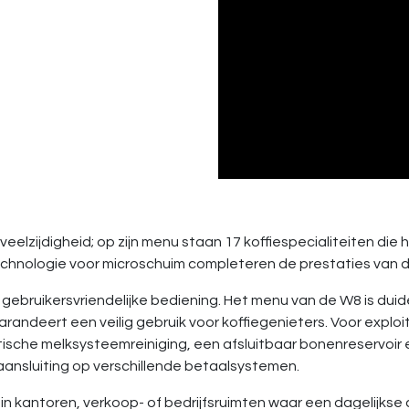
elzijdigheid; op zijn menu staan 17 koffiespecialiteiten die h
echnologie voor microschuim completeren de prestaties van d
 gebruikersvriendelijke bediening. Het menu van de W8 is duid
arandeert een veilig gebruik voor koffiegenieters. Voor expl
tische melksysteemreiniging, een afsluitbaar bonenreservoir 
ansluiting op verschillende betaalsystemen.
 kantoren, verkoop- of bedrijfsruimten waar een dagelijkse c