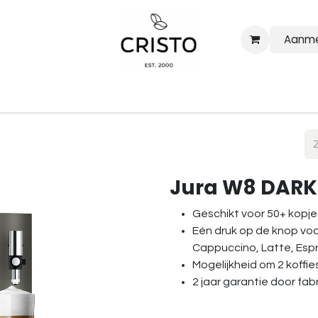
Aanme
Our coffees
Business solutions
Barista voor events
Abo
Jura W8 DARK
Geschikt voor 50+ kopjes
Eén druk op de knop vo
Cappuccino, Latte, Espre
Mogelijkheid om 2 koffie
2 jaar garantie door fab