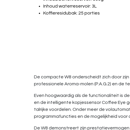
Inhoud waterreservoir: 3L
Koffieresidubak: 25 porties
De compacte W8 onderscheidt zich door zijn ve
professionele Aroma-molen (P.A.G.2) en de t
Even hoogwaardig als de functionaliteit is de
en de intelligente kopjessensor Coffee Eye g
talrijke voordelen. Onder meer de volautoma
programmafuncties en de mogelijkheid voor a
De W8 demonstreert zijn prestatievermogen in