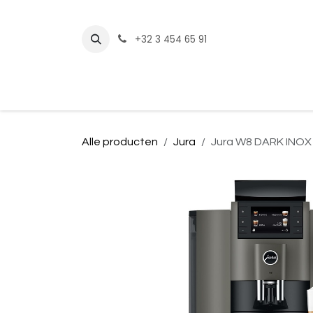
Overslaan naar inhoud
+32 3 454 65 91
​Home
Shop
Alle producten
Jura
Jura W8 DARK INOX