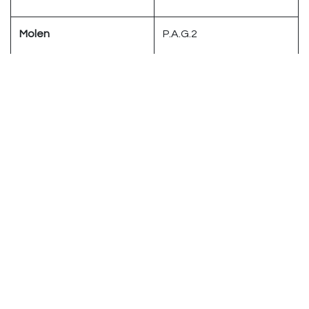
Molen
P.A.G.2
Hogedrukpomp, 15 bar
1
Thermoblok
1
verwarmingssysteem
Doorloopsysteem
1
Poederschacht voor
true
gemalen koffie
Actieve bonenbewaking
true