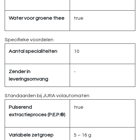
Water voor groene thee
true
Specifieke voordelen
Aantal specialiteiten
10
Zender in
-
leveringsomvang
Standaarden bij JURA volautomaten
Pulserend
true
extractieproces (P.E.P.®)
Variabele zetgroep
5 – 16 g